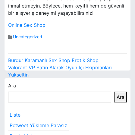
ihmal etmeyin. Böylece, hem keyifli hem de güvenli
bir alışveriş deneyimi yaşayabilirsiniz!
Online Sex Shop
Uncategorized
Y
Burdur Karamanlı Sex Shop Erotik Shop
a
Valorant VP Satın Alarak Oyun İçi Ekipmanları
Yükseltin
z
Ara
ı
Ara
g
e
Liste
z
Retweet Yükleme Parasız