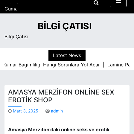
S
Cuma
k
Ağustos 7, 2026
i
5:52 am
BILGI ÇATISI
p
t
Bilgi Çatısı
o
c
o
Latest News
n
Kumar Bagimliligi Hangi Sorunlara Yol Acar |
Lamine Parke
t
e
n
t
AMASYA MERZIFON ONLINE SEX
EROTIK SHOP
Mart 3, 2025
admin
Amasya Merzifon’daki online seks ve erotik