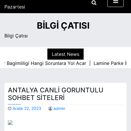
S
Pazartesi
k
Ağustos 10, 2026
i
6:37 am
BILGI ÇATISI
p
t
Bilgi Çatısı
o
c
o
Latest News
n
Bagimliligi Hangi Sorunlara Yol Acar |
Lamine Parke İle İc
t
e
n
t
ANTALYA CANLI GORUNTULU
SOHBET SITELERI
Aralık 22, 2023
admin