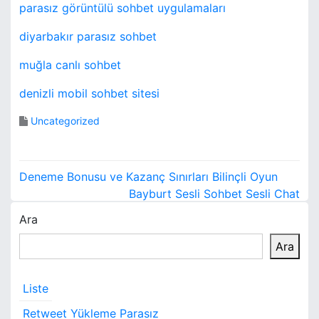
parasız görüntülü sohbet uygulamaları
diyarbakır parasız sohbet
muğla canlı sohbet
denizli mobil sohbet sitesi
Uncategorized
Y
Deneme Bonusu ve Kazanç Sınırları Bilinçli Oyun
a
Bayburt Sesli Sohbet Sesli Chat
Ara
z
Ara
ı
g
Liste
e
Retweet Yükleme Parasız