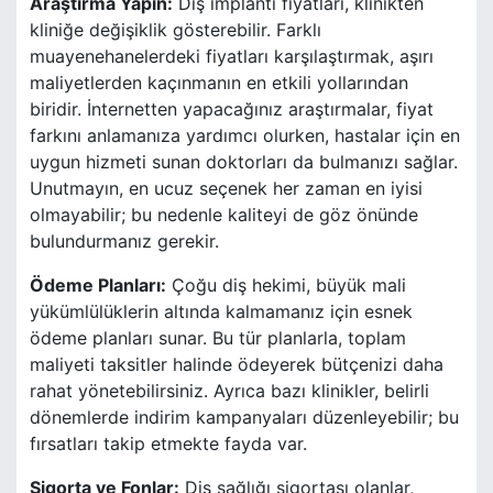
Araştırma Yapın:
Diş implantı fiyatları, klinikten
kliniğe değişiklik gösterebilir. Farklı
muayenehanelerdeki fiyatları karşılaştırmak, aşırı
maliyetlerden kaçınmanın en etkili yollarından
biridir. İnternetten yapacağınız araştırmalar, fiyat
farkını anlamanıza yardımcı olurken, hastalar için en
uygun hizmeti sunan doktorları da bulmanızı sağlar.
Unutmayın, en ucuz seçenek her zaman en iyisi
olmayabilir; bu nedenle kaliteyi de göz önünde
bulundurmanız gerekir.
Ödeme Planları:
Çoğu diş hekimi, büyük mali
yükümlülüklerin altında kalmamanız için esnek
ödeme planları sunar. Bu tür planlarla, toplam
maliyeti taksitler halinde ödeyerek bütçenizi daha
rahat yönetebilirsiniz. Ayrıca bazı klinikler, belirli
dönemlerde indirim kampanyaları düzenleyebilir; bu
fırsatları takip etmekte fayda var.
Sigorta ve Fonlar:
Diş sağlığı sigortası olanlar,