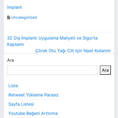
implant
Uncategorized
Y
32 Diş İmplantı Uygulama Maliyeti ve Sigorta
a
Kapsamı
Çörek Otu Yağı Cilt Için Nasıl Kullanılır
z
Ara
ı
Ara
g
e
Liste
z
Retweet Yükleme Parasız
i
Sayfa Listesi
Youtube Beğeni Arttırma
n