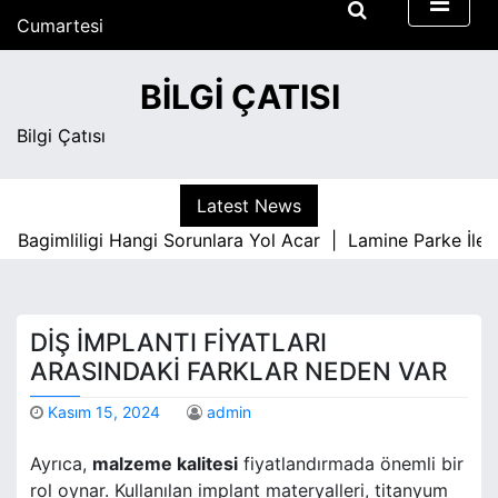
S
Cumartesi
k
Ağustos 8, 2026
i
3:47 pm
BILGI ÇATISI
p
t
Bilgi Çatısı
o
c
o
Latest News
n
gimliligi Hangi Sorunlara Yol Acar |
Lamine Parke İle İc 
t
e
n
t
DIŞ İMPLANTI FIYATLARI
ARASINDAKI FARKLAR NEDEN VAR
Kasım 15, 2024
admin
Ayrıca,
malzeme kalitesi
fiyatlandırmada önemli bir
rol oynar. Kullanılan implant materyalleri, titanyum