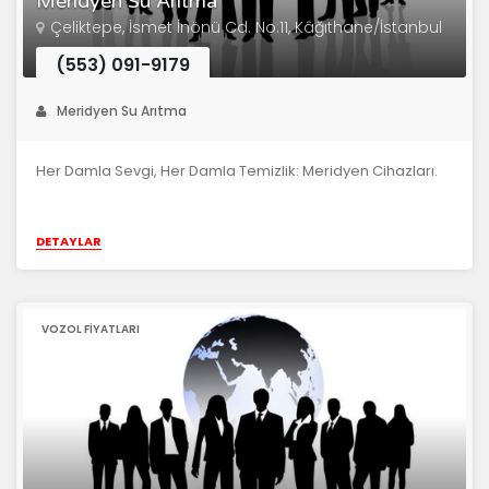
Meridyen Su Arıtma
Çeliktepe, İsmet İnönü Cd. No:11, Kâğıthane/İstanbul
(553) 091-9179
Meridyen Su Arıtma
Her Damla Sevgi, Her Damla Temizlik: Meridyen Cihazları.
DETAYLAR
VOZOL FIYATLARI