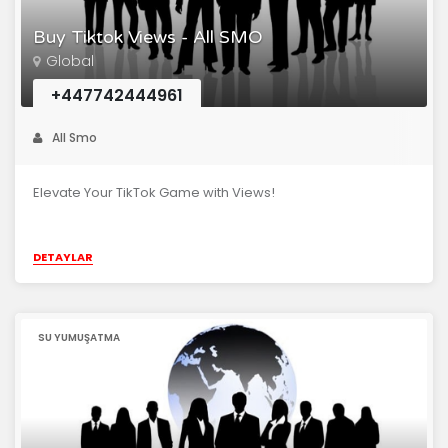
Buy Tiktok Views - All SMO
Global
+447742444961
All Smo
Elevate Your TikTok Game with Views!
DETAYLAR
SU YUMUŞATMA