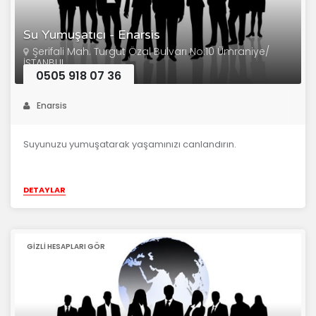
Su Yumuşatıcı - Enarsis
Şerifali Mah. Turgut Özal Bulvarı No:10 Ümraniye/
İSTANBUL
0505 918 07 36
Enarsis
Suyunuzu yumuşatarak yaşamınızı canlandırın.
DETAYLAR
GIZLI HESAPLARI GÖR