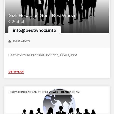
Gizli Hesapları Gör - BestWhozi
Global
info@bestwhozi.info
bestwhozi
BestWhozi ile Profilinizi Parlatın, Öne Çıkın!
DETAYLAR
PRIVATE INSTAGRAM PROFILE VIEWER - GLASSAGRAM