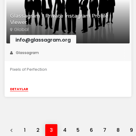
Glassagram - Private Instagram Profile
Viewer
Global
info@glassagram.org
Glassagram
Pixels of Perfection
DETAYLAR
Previous
1
2
3
4
5
6
7
8
9