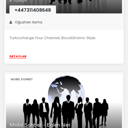
Türkiye
+447311408648
Oğuzhan Asma
Turbocharge Your Channel, BoostGrams-Style.
DETAYLAR
MOBIL SOHBET
Mobil Sohbet - Eglen.Net