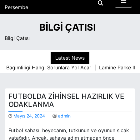
S
Perşembe
k
Ağustos 6, 2026
i
6:26 am
BILGI ÇATISI
p
t
Bilgi Çatısı
o
c
o
Latest News
n
agimliligi Hangi Sorunlara Yol Acar |
Lamine Parke İle İc
t
e
n
t
FUTBOLDA ZIHINSEL HAZIRLIK VE
ODAKLANMA
Mayıs 24, 2024
admin
Futbol sahası, heyecanın, tutkunun ve oyunun sıcak
yatağıdır. Ancak, sahaya adım atmadan önce,