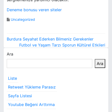
Deneme bonusu veren siteler
Uncategorized
Y
Burdura Seyahat Ederken Bilmeniz Gerekenler
a
Futbol ve Yaşam Tarzı Sporun Kültürel Etkileri
Ara
z
Ara
ı
g
Liste
e
Retweet Yükleme Parasız
z
Sayfa Listesi
i
Youtube Beğeni Arttırma