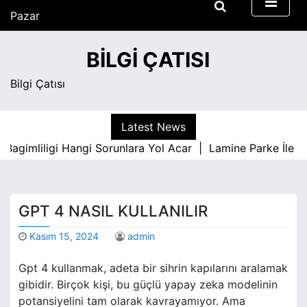
S
Pazar
k
Ağustos 9, 2026
i
1:53 pm
BILGI ÇATISI
p
t
Bilgi Çatısı
o
c
o
Latest News
n
imliligi Hangi Sorunlara Yol Acar |
Lamine Parke İle İc Me
t
e
n
t
GPT 4 NASIL KULLANILIR
Kasım 15, 2024
admin
Gpt 4 kullanmak, adeta bir sihrin kapılarını aralamak
gibidir. Birçok kişi, bu güçlü yapay zeka modelinin
potansiyelini tam olarak kavrayamıyor. Ama