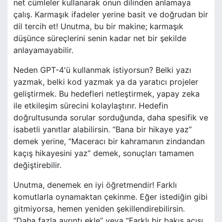
net cümleler kullanarak onun dilinden anlamaya
çalış. Karmaşık ifadeler yerine basit ve doğrudan bir
dil tercih et! Unutma, bu bir makine; karmaşık
düşünce süreçlerini senin kadar net bir şekilde
anlayamayabilir.
Neden GPT-4'ü kullanmak istiyorsun? Belki yazı
yazmak, belki kod yazmak ya da yaratıcı projeler
geliştirmek. Bu hedefleri netleştirmek, yapay zeka
ile etkileşim sürecini kolaylaştırır. Hedefin
doğrultusunda sorular sorduğunda, daha spesifik ve
isabetli yanıtlar alabilirsin. “Bana bir hikaye yaz”
demek yerine, “Maceracı bir kahramanın zindandan
kaçış hikayesini yaz” demek, sonuçları tamamen
değiştirebilir.
Unutma, denemek en iyi öğretmendir! Farklı
komutlarla oynamaktan çekinme. Eğer istediğin gibi
gitmiyorsa, hemen yeniden şekillendirebilirsin.
“Daha fazla ayrıntı ekle” veya “Farklı bir bakış açısı