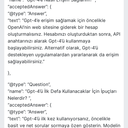
“acceptedAnswer”: {
“@type”: “Answer”,
“text”: “Gpt-4’e erişim sağlamak için öncelikle
OpenAI’nin web sitesine giderek bir hesap
oluşturmalısınız. Hesabınızı oluşturduktan sonra, API
anahtarınızı alarak Gpt-4’ü kullanmaya
başlayabilirsiniz. Alternatif olarak, Gpt-4’ü
destekleyen uygulamalardan yararlanarak da erişim
sağlayabilirsiniz.”
},
“@type”: “Question”,
“name”: “Gpt-4’ü İlk Defa Kullanacaklar İçin İpuçları
Nelerdir? “,
“acceptedAnswer”: {
“@type”: “Answer”,
“text”: “Gpt-4’ü ilk kez kullanıyorsanız, öncelikle
basit ve net sorular sormaya özen gösterin. Modelin