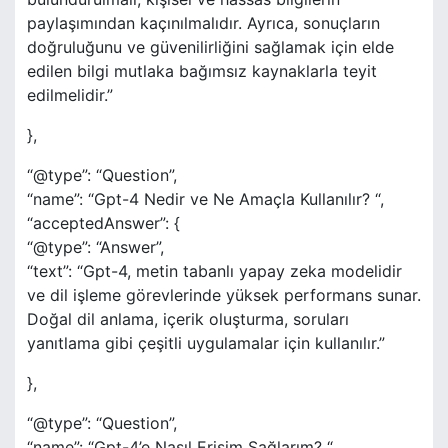
paylaşımından kaçınılmalıdır. Ayrıca, sonuçların
doğruluğunu ve güvenilirliğini sağlamak için elde
edilen bilgi mutlaka bağımsız kaynaklarla teyit
edilmelidir.”
},
“@type”: “Question”,
“name”: “Gpt-4 Nedir ve Ne Amaçla Kullanılır? “,
“acceptedAnswer”: {
“@type”: “Answer”,
“text”: “Gpt-4, metin tabanlı yapay zeka modelidir
ve dil işleme görevlerinde yüksek performans sunar.
Doğal dil anlama, içerik oluşturma, soruları
yanıtlama gibi çeşitli uygulamalar için kullanılır.”
},
“@type”: “Question”,
“name”: “Gpt-4’e Nasıl Erişim Sağlarım? “,