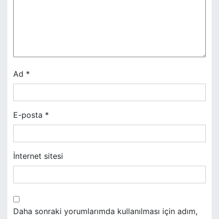
n
m
e
s
Ad
*
i
E-posta
*
İnternet sitesi
Daha sonraki yorumlarımda kullanılması için adım,