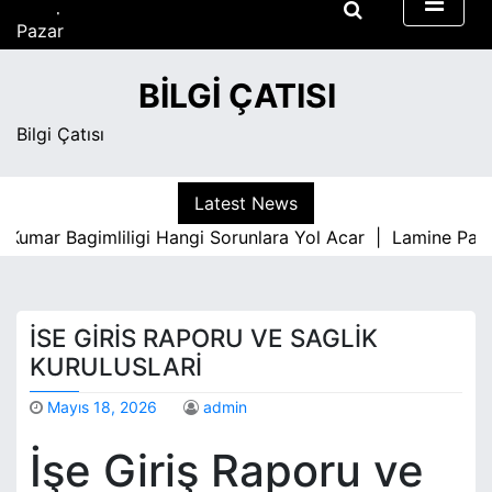
S
Pazar
k
Ağustos 9, 2026
i
1:54 pm
BILGI ÇATISI
p
t
Bilgi Çatısı
o
c
o
Latest News
n
Kumar Bagimliligi Hangi Sorunlara Yol Acar |
Lamine Parke
t
e
n
t
İSE GIRIS RAPORU VE SAGLIK
KURULUSLARI
Mayıs 18, 2026
admin
İşe Giriş Raporu ve