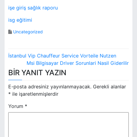
işe giriş sağlık raporu
isg eğitimi
Uncategorized
Y
İstanbul Vip Chauffeur Service Vorteile Nutzen
a
Msi Bilgisayar Driver Sorunlari Nasil Giderilir
BIR YANIT YAZIN
z
ı
E-posta adresiniz yayınlanmayacak.
Gerekli alanlar
*
ile işaretlenmişlerdir
g
Yorum
*
e
z
i