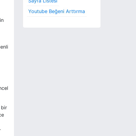
Sayfa Listesi
Youtube Beğeni Arttırma
in
enli
ncel
 bir
ce
-