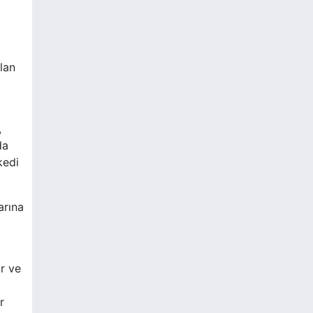
lan
,
da
kedi
arına
r ve
r