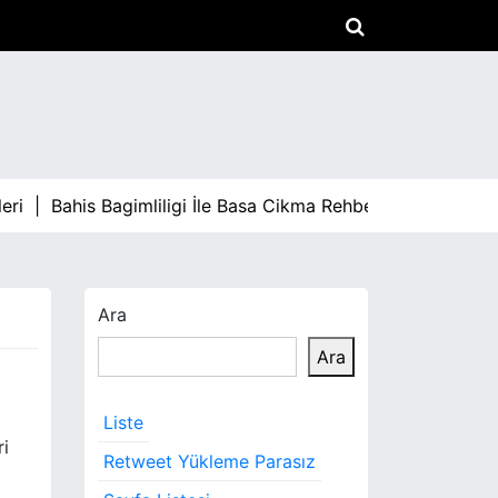
 |
Bahis Bagimliligi İle Basa Cikma Rehberi |
Arac Alirken P
Ara
Ara
Liste
ri
Retweet Yükleme Parasız