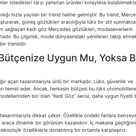
r istedikleri tarzı yansıtan ürünleri kolaylıkla bulabilmekte
ğı hızla yayılan bir trend haline gelmiştir. Bu trend, Merc
turarak, güneş gözlükleri aracılığıyla lüks bir stil sunmakta
ünüm sağlayan kedi göz Mercedes gözlükleri, modaseverlerin
ktadır. Bu çılgınlık, moda dünyasındaki yenilikleri takip etme
ir trenddir.
Bütçenize Uygun Mu, Yoksa B
r açan tasarımlarıyla ünlü bir markadır. Lüks, güvenlik ve
ı temsil eder. Ancak, herkesin bütçesi bu lüks otomobillere
odellerinden biri olan “Kedi Göz” serisi, daha uygun fiyatlı 
tasarımlarıyla dikkat çeker. Özellikle öndeki farlara benzey
ayı, araca dinamik bir görünüm kazandırır. İç mekana geçtiğim
knolojik özelliklerle donatılmış bir ortamla karşılaşırız.