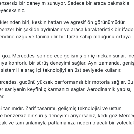
 benzersiz bir deneyim sunuyor. Sadece bir araca bakmakla
eyeceksiniz.
klerinden biri, keskin hatları ve agresif ön görünümüdür.
benzer bir şekilde aydınlanır ve araca karakteristik bir ifade
endine özgü ve tanınabilir bir tarza sahip olduğunu ortaya
i göz Mercedes, son derece gelişmiş bir iç mekan sunar. İn
nıcıya konforlu bir sürüş deneyimi sağlar. Aynı zamanda, geni
temi ile araç içi teknolojiyi en üst seviyede kullanır.
rcedes, gücünü yüksek performanslı bir motorla sağlar. Bu
her saniyenin keyfini çıkarmanızı sağlar. Aerodinamik yapısı,
ar.
tanımıdır. Zarif tasarımı, gelişmiş teknolojisi ve üstün
ve benzersiz bir sürüş deneyimi arıyorsanız, kedi göz Merc
rtacak ve tam anlamıyla patlamanıza neden olacak bir yolculu