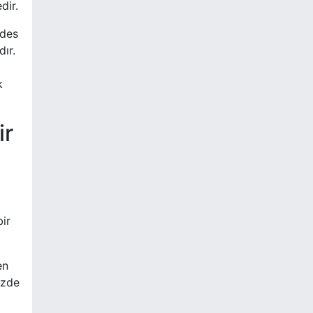
dir.
edes
dır.
k
ir
bir
en
izde