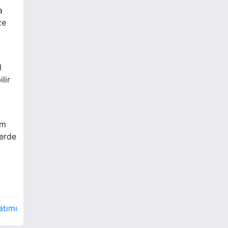
a
ze
l
lir
ım
lerde
atımı