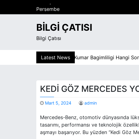
S
Perşembe
k
Ağustos 6, 2026
i
11:03 pm
BILGI ÇATISI
p
t
Bilgi Çatısı
o
c
o
Latest News
Kumar Bagimliligi Hangi Sorunl
n
t
e
n
KEDI GÖZ MERCEDES Y
t
Mart 5, 2024
admin
Mercedes-Benz, otomotiv dünyasında lüks v
tasarımı, performansı ve teknolojik özellik
aşmayı başarıyor. Bu yüzden “Kedi Göz Mer