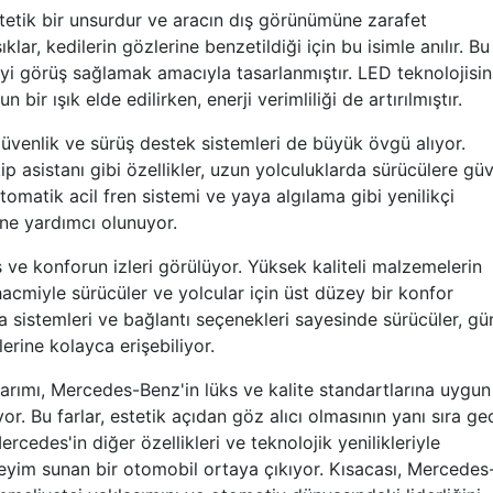
tetik bir unsurdur ve aracın dış görünümüne zarafet
lar, kedilerin gözlerine benzetildiği için bu isimle anılır. Bu
 iyi görüş sağlamak amacıyla tasarlanmıştır. LED teknolojisin
ir ışık elde edilirken, enerji verimliliği de artırılmıştır.
 güvenlik ve sürüş destek sistemleri de büyük övgü alıyor.
kip asistanı gibi özellikler, uzun yolculuklarda sürücülere güv
omatik acil fren sistemi ve yaya algılama gibi yenilikçi
ine yardımcı olunuyor.
ve konforun izleri görülüyor. Yüksek kaliteli malzemelerin
hacmiyle sürücüler ve yolcular için üst düzey bir konfor
 sistemleri ve bağlantı seçenekleri sayesinde sürücüler, gü
erine kolayca erişebiliyor.
arımı, Mercedes-Benz'in lüks ve kalite standartlarına uygun
r. Bu farlar, estetik açıdan göz alıcı olmasının yanı sıra ge
rcedes'in diğer özellikleri ve teknolojik yenilikleriyle
neyim sunan bir otomobil ortaya çıkıyor. Kısacası, Mercedes