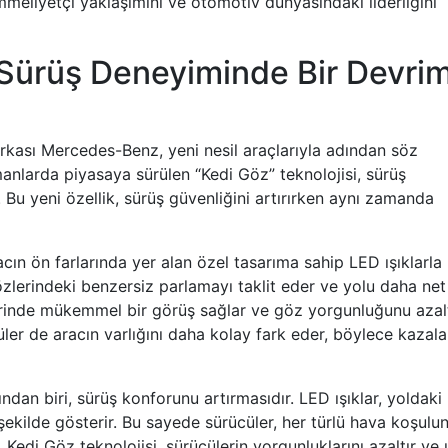
meliyetçi yaklaşımını ve otomotiv dünyasındaki liderliğini
Sürüş Deneyiminde Bir Devri
arkası Mercedes-Benz, yeni nesil araçlarıyla adından söz
anlarda piyasaya sürülen “Kedi Göz” teknolojisi, sürüş
Bu yeni özellik, sürüş güvenliğini artırırken aynı zamanda
cın ön farlarında yer alan özel tasarıma sahip LED ışıklarla
özlerindeki benzersiz parlamayı taklit eder ve yolu daha net
lerinde mükemmel bir görüş sağlar ve göz yorgunluğunu azalt
ler de aracın varlığını daha kolay fark eder, böylece kazala
dan biri, sürüş konforunu artırmasıdır. LED ışıklar, yoldaki
r şekilde gösterir. Bu sayede sürücüler, her türlü hava koşulu
, Kedi Göz teknolojisi, sürücülerin yorgunluklarını azaltır ve