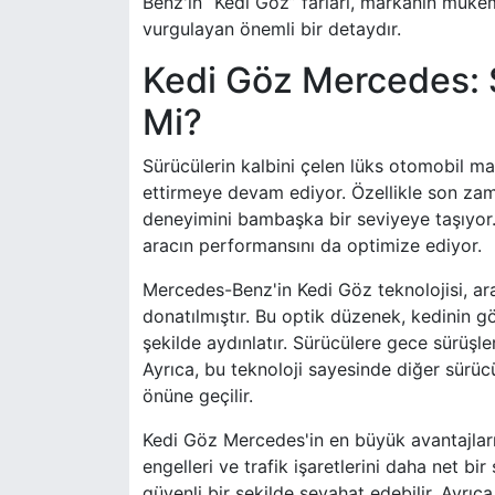
Benz'in “Kedi Göz” farları, markanın mükem
vurgulayan önemli bir detaydır.
Kedi Göz Mercedes: 
Mi?
Sürücülerin kalbini çelen lüks otomobil m
ettirmeye devam ediyor. Özellikle son zam
deneyimini bambaşka bir seviyeye taşıyor. 
aracın performansını da optimize ediyor.
Mercedes-Benz'in Kedi Göz teknolojisi, ara
donatılmıştır. Bu optik düzenek, kedinin g
şekilde aydınlatır. Sürücülere gece sürüş
Ayrıca, bu teknoloji sayesinde diğer sürücü
önüne geçilir.
Kedi Göz Mercedes'in en büyük avantajların
engelleri ve trafik işaretlerini daha net bi
güvenli bir şekilde seyahat edebilir. Ayrıca