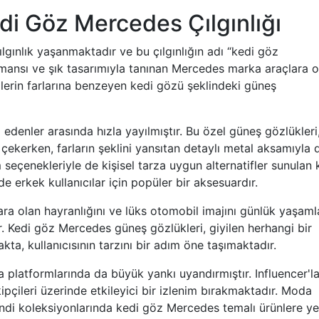
i Göz Mercedes Çılgınlığı
gınlık yaşanmaktadır ve bu çılgınlığın adı “kedi göz
mansı ve şık tasarımıyla tanınan Mercedes marka araçlara o
illerin farlarına benzeyen kedi gözü şeklindeki güneş
edenler arasında hızla yayılmıştır. Bu özel güneş gözlükleri
t çekerken, farların şeklini yansıtan detaylı metal aksamıyla 
 seçenekleriyle de kişisel tarza uygun alternatifler sunulan 
erkek kullanıcılar için popüler bir aksesuardır.
ra olan hayranlığını ve lüks otomobil imajını günlük yaşaml
 Kedi göz Mercedes güneş gözlükleri, giyilen herhangi bir
kta, kullanıcısının tarzını bir adım öne taşımaktadır.
 platformlarında da büyük yankı uyandırmıştır. Influencer'la
ipçileri üzerinde etkileyici bir izlenim bırakmaktadır. Moda
ndi koleksiyonlarında kedi göz Mercedes temalı ürünlere ye