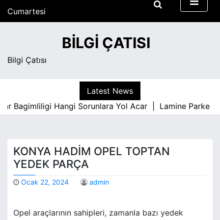
S
Cumartesi
k
Ağustos 8, 2026
i
5:34 pm
BILGI ÇATISI
p
t
Bilgi Çatısı
o
c
o
Latest News
n
Bagimliligi Hangi Sorunlara Yol Acar |
Lamine Parke İle İ
t
e
n
t
KONYA HADIM OPEL TOPTAN
YEDEK PARÇA
Ocak 22, 2024
admin
Opel araçlarının sahipleri, zamanla bazı yedek