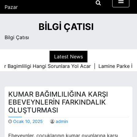
S
Pazar
k
Ağustos 9, 2026
i
5:09 am
BILGI ÇATISI
p
t
Bilgi Çatısı
o
c
o
Latest News
n
Bagimliligi Hangi Sorunlara Yol Acar |
Lamine Parke İle İ
t
e
n
t
KUMAR BAĞIMLILIĞINA KARŞI
EBEVEYNLERIN FARKINDALIK
OLUŞTURMASI
Ocak 10, 2025
admin
Ebeveynler, çocuklarının kumar oyunlarına karşı