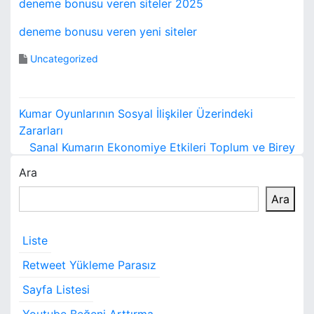
deneme bonusu veren siteler 2025
deneme bonusu veren yeni siteler
Uncategorized
Y
Kumar Oyunlarının Sosyal İlişkiler Üzerindeki
a
Zararları
Sanal Kumarın Ekonomiye Etkileri Toplum ve Birey
z
Ara
ı
Ara
g
e
Liste
z
Retweet Yükleme Parasız
i
Sayfa Listesi