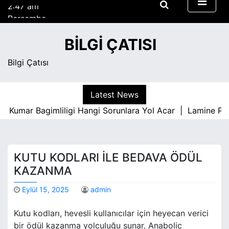
2:47 am
S
Perşembe
k
Ağustos 6, 2026
i
2:47 am
BILGI ÇATISI
p
t
Bilgi Çatısı
o
c
o
Latest News
n
Kumar Bagimliligi Hangi Sorunlara Yol Acar |
Lamine Park
t
e
n
t
KUTU KODLARI İLE BEDAVA ÖDÜL
KAZANMA
Eylül 15, 2025
admin
Kutu kodları, hevesli kullanıcılar için heyecan verici
bir ödül kazanma yolculuğu sunar. Anabolic