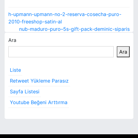
Y
h-upmann-upmann-no-2-reserva-cosecha-puro-
a
2010-freeshop-satin-al
nub-maduro-puro–5s-gift-pack-deminic-siparis
z
Ara
ı
Ara
g
e
Liste
z
Retweet Yükleme Parasız
i
Sayfa Listesi
Youtube Beğeni Arttırma
n
m
e