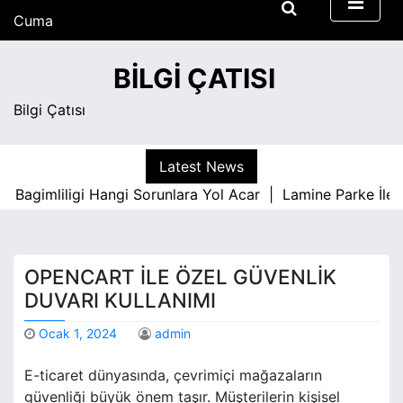
S
Cuma
k
Ağustos 7, 2026
i
11:59 am
BILGI ÇATISI
p
t
Bilgi Çatısı
o
c
o
Latest News
n
agimliligi Hangi Sorunlara Yol Acar |
Lamine Parke İle İc 
t
e
n
t
OPENCART İLE ÖZEL GÜVENLIK
DUVARI KULLANIMI
Ocak 1, 2024
admin
E-ticaret dünyasında, çevrimiçi mağazaların
güvenliği büyük önem taşır. Müşterilerin kişisel