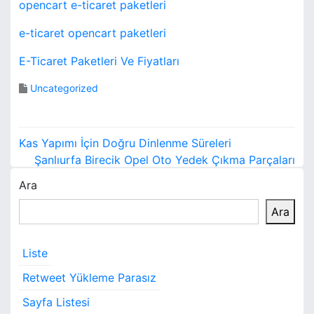
opencart e-ticaret paketleri
e-ticaret opencart paketleri
E-Ticaret Paketleri Ve Fiyatları
Uncategorized
Y
Kas Yapımı İçin Doğru Dinlenme Süreleri
a
Şanlıurfa Birecik Opel Oto Yedek Çıkma Parçaları
Ara
z
Ara
ı
g
Liste
e
Retweet Yükleme Parasız
z
Sayfa Listesi