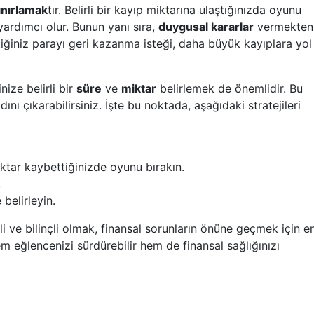
sınırlamak
tır. Belirli bir kayıp miktarına ulaştığınızda oyunu
yardımcı olur. Bunun yanı sıra,
duygusal kararlar
vermekten
ğiniz parayı geri kazanma isteği, daha büyük kayıplara yol
ize belirli bir
süre
ve
miktar
belirlemek de önemlidir. Bu
ı çıkarabilirsiniz. İşte bu noktada, aşağıdaki stratejileri
 miktar kaybettiğinizde oyunu bırakın.
.
 belirleyin.
i ve bilinçli olmak, finansal sorunların önüne geçmek için e
hem eğlencenizi sürdürebilir hem de finansal sağlığınızı