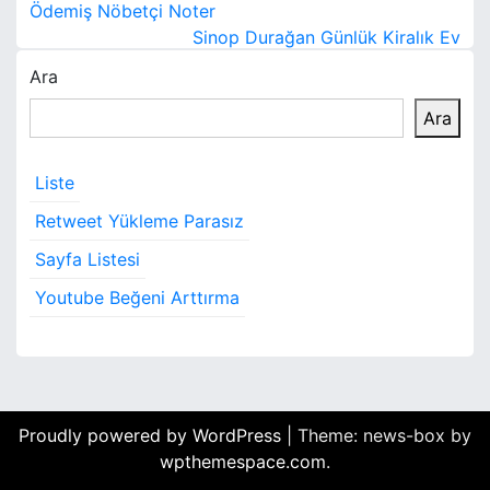
Y
Ödemiş Nöbetçi Noter
a
Sinop Durağan Günlük Kiralık Ev
Ara
z
Ara
ı
g
Liste
e
Retweet Yükleme Parasız
z
Sayfa Listesi
i
Youtube Beğeni Arttırma
n
m
e
Proudly powered by WordPress
|
Theme: news-box by
s
wpthemespace.com
.