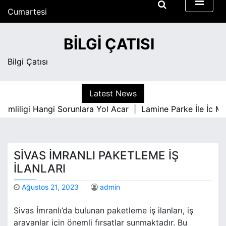
S
Cumartesi
k
Ağustos 8, 2026
i
11:13 pm
BILGI ÇATISI
p
t
Bilgi Çatısı
o
c
o
Latest News
n
ligi Hangi Sorunlara Yol Acar |
Lamine Parke İle İc Mekan 
t
e
n
t
SIVAS İMRANLI PAKETLEME İŞ
İLANLARI
Ağustos 21, 2023
admin
Sivas İmranlı’da bulunan paketleme iş ilanları, iş
arayanlar için önemli fırsatlar sunmaktadır. Bu