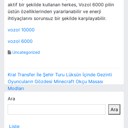
aktif bir şekilde kullanan herkes, Vozol 6000 pilin
üstün özelliklerinden yararlanabilir ve enerji
ihtiyaçlarını sorunsuz bir şekilde karşılayabilir.
vozol 10000
vozol 6000
Uncategorized
Y
Kral Transfer İle Şehir Turu Lüksün İçinde Gezinti
a
Oyuncuların Gözdesi Minecraft Okçu Masası
Modları
z
Ara
ı
Ara
g
e
Liste