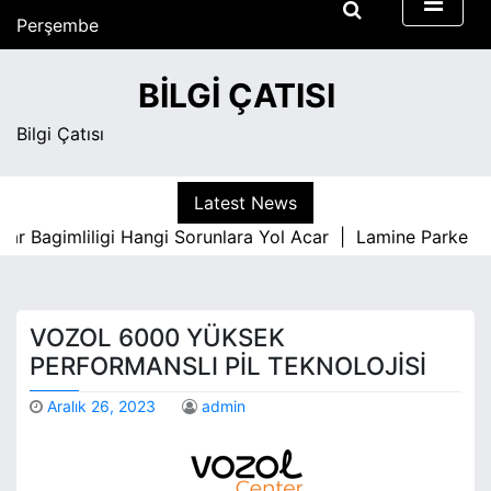
S
Perşembe
k
Ağustos 6, 2026
i
10:47 pm
BILGI ÇATISI
p
t
Bilgi Çatısı
o
c
o
Latest News
n
 Bagimliligi Hangi Sorunlara Yol Acar |
Lamine Parke İle İ
t
e
n
t
VOZOL 6000 YÜKSEK
PERFORMANSLI PIL TEKNOLOJISI
Aralık 26, 2023
admin