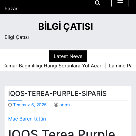
S
Pazar
k
Ağustos 9, 2026
i
5:02 am
BILGI ÇATISI
p
t
Bilgi Çatısı
o
c
o
Latest News
n
Kumar Bagimliligi Hangi Sorunlara Yol Acar |
Lamine Parke
t
e
n
t
IQOS-TEREA-PURPLE-SIPARIS
Temmuz 6, 2025
admin
Mac Baren tütün
IQOS Terea Purple