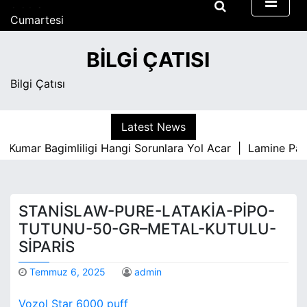
S
Cumartesi
k
Ağustos 8, 2026
i
8:50 am
BILGI ÇATISI
p
t
Bilgi Çatısı
o
c
o
Latest News
n
Kumar Bagimliligi Hangi Sorunlara Yol Acar |
Lamine Parke
t
e
n
t
STANISLAW-PURE-LATAKIA-PIPO-
TUTUNU-50-GR–METAL-KUTULU-
SIPARIS
Temmuz 6, 2025
admin
Vozol Star 6000 puff