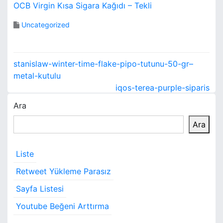
OCB Virgin Kısa Sigara Kağıdı – Tekli
Uncategorized
Y
stanislaw-winter-time-flake-pipo-tutunu-50-gr–
a
metal-kutulu
iqos-terea-purple-siparis
z
Ara
ı
Ara
g
e
Liste
z
Retweet Yükleme Parasız
i
Sayfa Listesi
Youtube Beğeni Arttırma
n